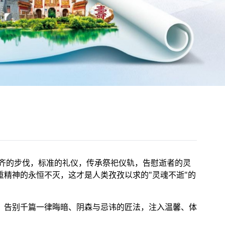
齐的步伐，标准的礼仪，传承祭祀仪轨，告慰逝者的灵
精神的永恒不灭，这才是人类孜孜以求的"灵魂不逝"的
：告别千篇一律晦暗、阴森与忌讳的匠法，注入温馨、体