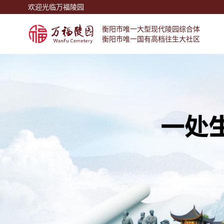
欢迎光临万福陵园
衡阳市唯一大型现代陵园综合体
衡阳市唯一国有高档往生大社区